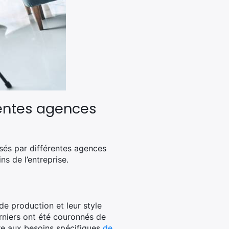
érentes agences
és par différentes agences
s de l’entreprise.
de production et leur style
 derniers ont été couronnés de
dre aux besoins spécifiques
de