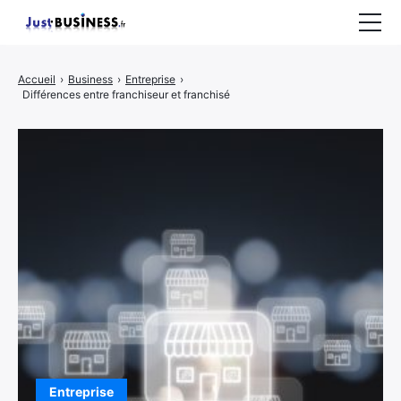
Business
Accueil
›
Business
›
Entreprise
›
Différences entre franchiseur et franchisé
Entrepreneuriat
Marketing
Immobilier
CONTACT
Entreprise